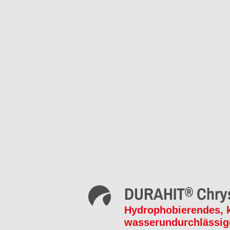
®
DURAHIT
Chrys
Hydrophobierendes, kr
wasserundurchlässig