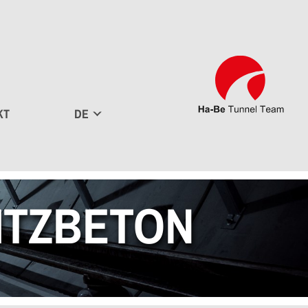
KT
DE
ITZBETON